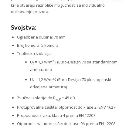
krila otvaraju raznolike mogućnosti za individualno
oblikovanje prozora.
Svojstva:
Ugradbena dubina: 70 mm
Broj komora: 5 komora
Toplinska izolacija:
U
= 1,3 W/m²K (Euro-Design 70 sa standardnom
f
armaturom)
U
= 1,2 W/m²K (Euro-Design 70 plus toplinski
f
odvojena armatura)
Zvučna izolacija do R
= 45 dB
w,P
Protuprovalna zaštita: otpornost do klase 2 (ENV 1627)
Propusnost zraka: klasa 4 prema EN 12207
Otpornost na udare kiše: do klase 9A prema EN 12208