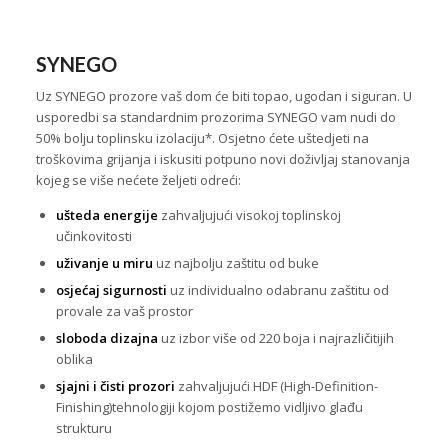
SYNEGO
Uz SYNEGO prozore vaš dom će biti topao, ugodan i siguran. U
usporedbi sa standardnim prozorima SYNEGO vam nudi do
50% bolju toplinsku izolaciju*. Osjetno ćete uštedjeti na
troškovima grijanja i iskusiti potpuno novi doživljaj stanovanja
kojeg se više nećete željeti odreći:
ušteda energije
zahvaljujući visokoj toplinskoj
učinkovitosti
uživanje u miru
uz najbolju zaštitu od buke
osjećaj sigurnosti
uz individualno odabranu zaštitu od
provale za vaš prostor
sloboda dizajna
uz izbor više od 220 boja i najrazličitijih
oblika
sjajni i čisti prozori
zahvaljujući HDF (High-Definition-
Finishing)tehnologiji kojom postižemo vidljivo glađu
strukturu