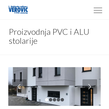
Proizvodnja PVC i ALU
stolarije
Sljedeći
1
2
3
4
5