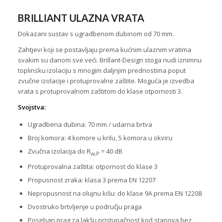
BRILLIANT ULAZNA VRATA
Dokazani sustav s ugradbenom dubinom od 70 mm.
Zahtjevi koji se postavljaju prema kućnim ulaznim vratima
svakim su danom sve veći. Brillant-Design stoga nudi iznimnu
toplinsku izolaciju s mnogim daljnjim prednostima poput
zvučne izolacije i protuprovalne zaštite. Moguća je izvedba
vrata s protuprovalnom zaštitom do klase otpornosti 3.
Svojstva:
Ugradbena dubina: 70 mm / udarna brtva
Broj komora: 4 komore u krilu, 5 komora u okviru
Zvučna izolacija do R
= 40 dB
w,P
Protuprovalna zaštita: otpornost do klase 3
Propusnost zraka: klasa 3 prema EN 12207
Nepropusnost na olujnu kišu: do klase 9A prema EN 12208
Dvostruko brtvljenje u području praga
Poseban prag za lakšu pristupačnost kod stanova bez