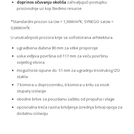
doprinos očuvanju okoliša
zahvaljujući postupku
proizvodnje uz koji štedimo resurse
*Standardni prozori sa Uw = 1,36W/m²K; SYNEGO saUw =
0,66W/m²K
U unutrašnjosti prozora krije se sofisticirana arhitektura.
ugradbena dubina 80 mm za vitke proporcije
uska vidljiva površina od 117 mm za veću površinu
svijetlog otvora
mogućnosti ispune do 51 mm za ugradnju trostrukog IZO
stakla
7 komora u doprozorniku, 6 komora u krilu za visok
stupanj izolacije
obodne brtve za pouzdanu zaštitu od propuha i vlage
opcionalna treća razina brtvljenja (srednja brtva) opcija za
dodatnu izolaciju