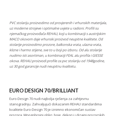
PVC stolariju proizvodimo od provjerenih i vrhunskih materijala,
uz moderne strojeve i optimalne uvjete u radioni. Profili su
njemačkog proizvođača REHAU, koji u kombinaciji s austrijskim
MACO okovom daje vrhunski proizvod neupitne kvalitete. Od
stolarije proizvodimo prozore, balkonska vrata, ulazna vrata,
klizne i harmo stijene, sve to u boji po izboru. Od alu stolarije
nudimo isti asortiman, u kombinaciji FEAL alu profila i GIESSE
okova. REHAU proizvodi profile za pvc stolariju od 1948godine,
uz 30 god garancije nudi neupitnu kvalitetu.
EURO DESIGN 70/BRILLIANT
Euro-Design 70 nudi najbolja rješenja za zahtjevnu
stanogradnju. Zahvaljujući dokazanim REHAU standardima
kvalitete Euro-Design 70 je iznimno ekonomičan sustav
prozora. Mnogobrojni oblici, boje, dekori i i dizajni prozorskih